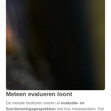
Meteen evalueren loont
De meeste bedrijven voeren al
evaluatie- en
functioneringsgesprekken
met hun medewerkers. Het