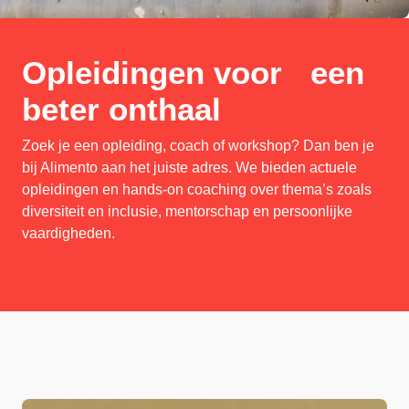
Opleidingen voor een
beter onthaal
Zoek je een opleiding, coach of workshop? Dan ben je
bij Alimento aan het juiste adres. We bieden actuele
opleidingen en hands-on coaching over thema’s zoals
diversiteit en inclusie, mentorschap en persoonlijke
vaardigheden.